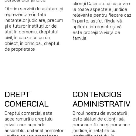
clienții Cabinetului cu privire
Oferim servicii de asistare și
la toate aspectele juridice
reprezentare în fața
relevante pentru fiecare caz
instanțelor judiciare, precum
în parte, astfel fiindu-vă
și a tuturor instituțiilor de
apărate interesele și vă
stat în domeniul dreptului
este protejată viața de
civil, în cauze ce au ca
familie.
obiect, în principal, dreptul
de proprietate
DREPT
CONTENCIOS
COMERCIAL
ADMINISTRATIV
Dreptul comercial este
Biroul nostru de avocatură
acea ramură a dreptului
este alături de clienții săi,
privat care cuprinde
persoane fizice și persoane
ansamblul unitar al normelor
juridice, în relațiile cu