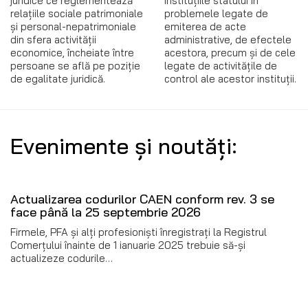
juridice ce reglementează
instituțiile statului în
relaţiile sociale patrimoniale
problemele legate de
şi personal-nepatrimoniale
emiterea de acte
din sfera activităţii
administrative, de efectele
economice, încheiate între
acestora, precum și de cele
persoane se află pe poziţie
legate de activitățile de
de egalitate juridică.
control ale acestor instituții.
Evenimente și noutăți:
Actualizarea codurilor CAEN conform rev. 3 se
face până la 25 septembrie 2026
Firmele, PFA și alți profesioniști înregistrați la Registrul
Comerțului înainte de 1 ianuarie 2025 trebuie să-și
actualizeze codurile…