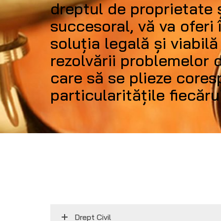
dreptul de proprietate 
succesoral, vă va oferi
soluția legală și viabil
rezolvării problemelor d
care să se plieze core
particularitățile fiecăru
Drept Civil