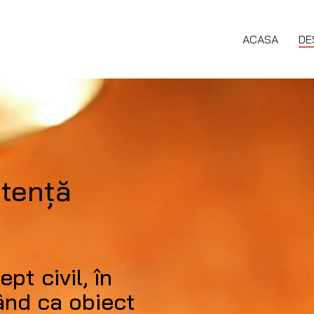
ACASA
DE
tenţă
pt civil, în
vând ca obiect