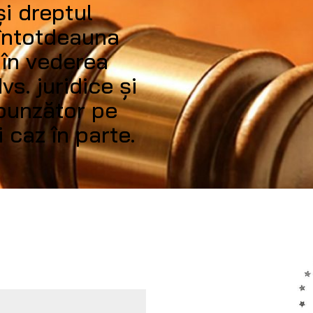
și dreptul
 întotdeauna
ă în vederea
vs. juridice și
spunzător pe
i caz în parte.