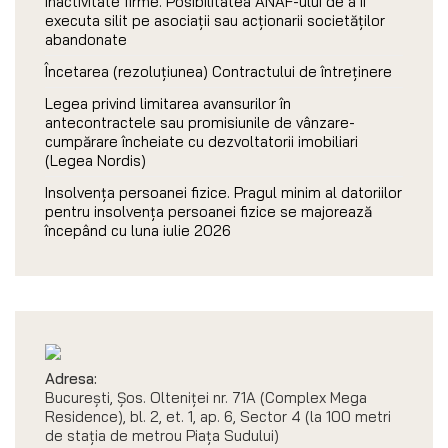
Inactivitate firme. Posibilitatea ANAF-ului de a îi
executa silit pe asociații sau acționarii societăților
abandonate
Încetarea (rezoluțiunea) Contractului de întreținere
Legea privind limitarea avansurilor în
antecontractele sau promisiunile de vânzare-
cumpărare încheiate cu dezvoltatorii imobiliari
(Legea Nordis)
Insolvența persoanei fizice. Pragul minim al datoriilor
pentru insolvența persoanei fizice se majorează
începând cu luna iulie 2026
Adresa:
București, Șos. Olteniței nr. 71A (Complex Mega
Residence), bl. 2, et. 1, ap. 6, Sector 4 (la 100 metri
de stația de metrou Piața Sudului)