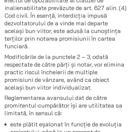
efectul de opozabilitate al clauzei de
inalienabilitate prevăzute de art. 627 alin. (4)
Cod civil. În esență, interdicția impusă
dezvoltatorului de a vinde mai departe
același bun viitor, este adusă la cunoștința
terților prin notarea promisiunii în cartea
funciară.
Modificările de la punctele 2 – 3, odată
respectate de către părți și notar, vor elimina
practic riscul încheierii de multiple
promisiuni de vânzare, având ca obiect
același bun viitor individualizat.
Reglementarea avansului dat de către
promitentul-cumpărător își are utilitatea sa
limitată, în sensul că:
este plătit eșalonat în funcție de evoluția
proiectului, până la un procent de