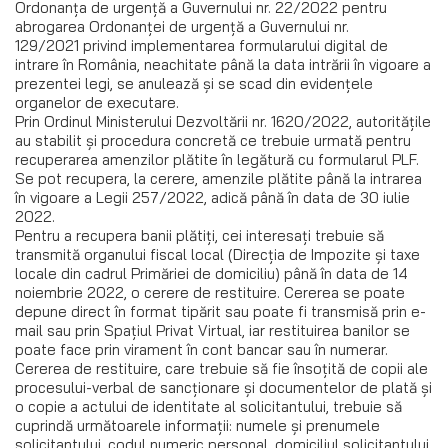
Ordonanţa de urgenţă a Guvernului nr. 22/2022 pentru
abrogarea Ordonanţei de urgenţă a Guvernului nr.
129/2021 privind implementarea formularului digital de
intrare în România, neachitate până la data intrării în vigoare a
prezentei legi, se anulează şi se scad din evidenţele
organelor de executare.
Prin Ordinul Ministerului Dezvoltării nr. 1620/2022, autoritățile
au stabilit și procedura concretă ce trebuie urmată pentru
recuperarea amenzilor plătite în legătură cu formularul PLF.
Se pot recupera, la cerere, amenzile plătite până la intrarea
în vigoare a Legii 257/2022, adică până în data de 30 iulie
2022.
Pentru a recupera banii plătiți, cei interesați trebuie să
transmită organului fiscal local (Direcția de Impozite și taxe
locale din cadrul Primăriei de domiciliu) până în data de 14
noiembrie 2022, o cerere de restituire. Cererea se poate
depune direct în format tipărit sau poate fi transmisă prin e-
mail sau prin Spațiul Privat Virtual, iar restituirea banilor se
poate face prin virament în cont bancar sau în numerar.
Cererea de restituire, care trebuie să fie însoţită de copii ale
procesului-verbal de sancționare și documentelor de plată și
o copie a actului de identitate al solicitantului, trebuie să
cuprindă următoarele informații: numele și prenumele
solicitantului, codul numeric personal, domiciliul solicitantului,