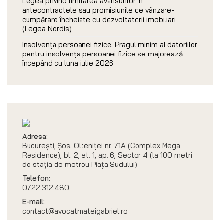
Legea privind limitarea avansurilor în
antecontractele sau promisiunile de vânzare-
cumpărare încheiate cu dezvoltatorii imobiliari
(Legea Nordis)
Insolvența persoanei fizice. Pragul minim al datoriilor
pentru insolvența persoanei fizice se majorează
începând cu luna iulie 2026
Adresa:
București, Șos. Olteniței nr. 71A (Complex Mega
Residence), bl. 2, et. 1, ap. 6, Sector 4 (la 100 metri
de stația de metrou Piața Sudului)
Telefon:
0722.312.480
E-mail:
contact@avocatmateigabriel.ro